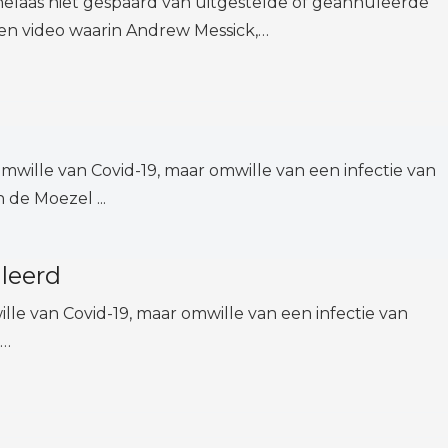
elaas niet gespaard van uitgestelde of geannuleerde
n video waarin Andrew Messick,…
omwille van Covid-19, maar omwille van een infectie van
de Moezel ...
leerd
le van Covid-19, maar omwille van een infectie van
e…