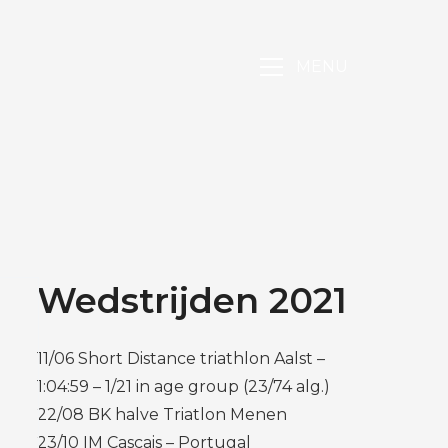
MENU
Wedstrijden 2021
11/06 Short Distance triathlon Aalst –
1:04:59 – 1/21 in age group (23/74 alg.)
22/08 BK halve Triatlon Menen
23/10 IM Cascais – Portugal