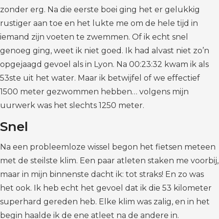
zonder erg. Na die eerste boei ging het er gelukkig
rustiger aan toe en het lukte me om de hele tijd in
iemand zijn voeten te zwemmen. Of ik echt snel
genoeg ging, weet ik niet goed. Ik had alvast niet zo’n
opgejaagd gevoel als in Lyon. Na 00:23:32 kwam ik als
53ste uit het water. Maar ik betwijfel of we effectief
1500 meter gezwommen hebben… volgens mijn
uurwerk was het slechts 1250 meter.
Snel
Na een probleemloze wissel begon het fietsen meteen
met de steilste klim. Een paar atleten staken me voorbij,
maar in mijn binnenste dacht ik: tot straks! En zo was
het ook. Ik heb echt het gevoel dat ik die 53 kilometer
superhard gereden heb. Elke klim was zalig, en in het
begin haalde ik de ene atleet na de andere in.