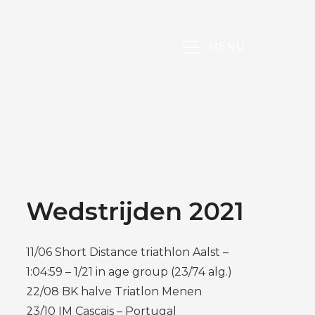
MENU
Wedstrijden 2021
11/06 Short Distance triathlon Aalst –
1:04:59 – 1/21 in age group (23/74 alg.)
22/08 BK halve Triatlon Menen
23/10 IM Cascais – Portugal