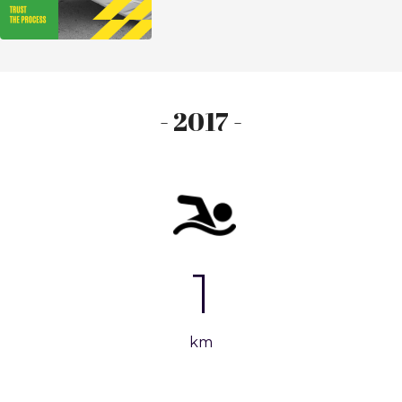
- 2017 -
1
km