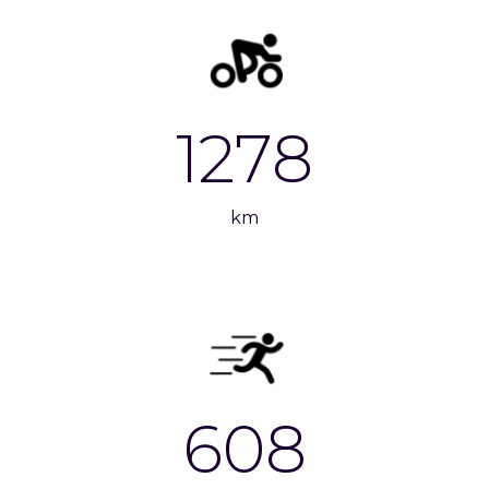
1278
km
608