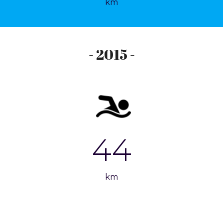
km
- 2015 -
44
km