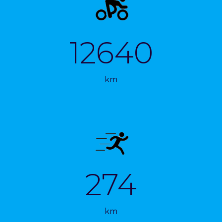
12640
km
274
km