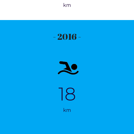
km
- 2016 -
18
km