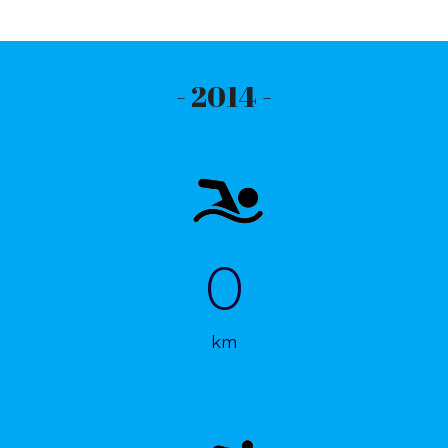
- 2014 -
0
km