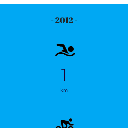
- 2012 -
1
km