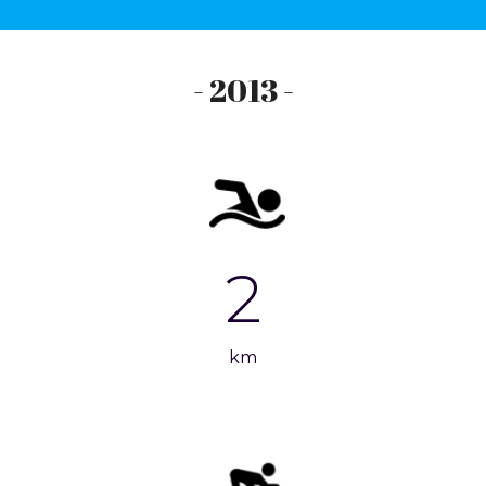
- 2013 -
2
km