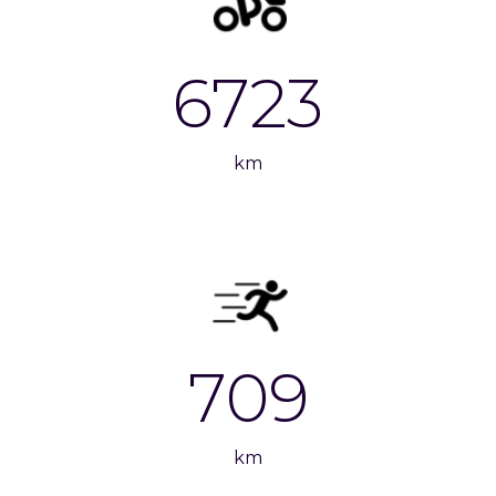
6723
km
709
km