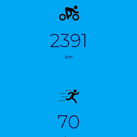
2391
km
70