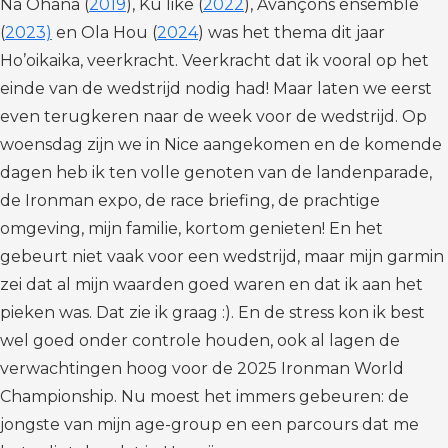
Na Ohana (
2019
), Ku like (
2022
), Avançons ensemble
(
2023)
en Ola Hou (
2024
) was het thema dit jaar
Ho’oikaika, veerkracht. Veerkracht dat ik vooral op het
einde van de wedstrijd nodig had! Maar laten we eerst
even terugkeren naar de week voor de wedstrijd. Op
woensdag zijn we in Nice aangekomen en de komende
dagen heb ik ten volle genoten van de landenparade,
de Ironman expo, de race briefing, de prachtige
omgeving, mijn familie, kortom genieten! En het
gebeurt niet vaak voor een wedstrijd, maar mijn garmin
zei dat al mijn waarden goed waren en dat ik aan het
pieken was. Dat zie ik graag :). En de stress kon ik best
wel goed onder controle houden, ook al lagen de
verwachtingen hoog voor de 2025 Ironman World
Championship. Nu moest het immers gebeuren: de
jongste van mijn age-group en een parcours dat me