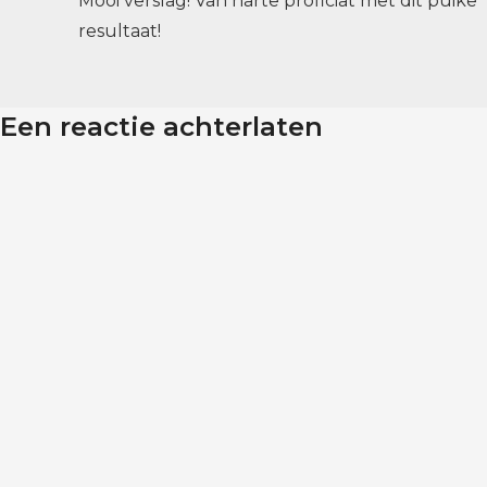
Mooi verslag! Van harte proficiat met dit puike
resultaat!
Een reactie achterlaten