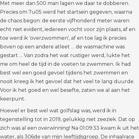
Met meer dan 500 man lagen we daar te dobberen.
Precies om 7u05 werd het startsein gegeven, waarna
de chaos begon: de eerste vijfhonderd meter waren
echt niet evident, iedereen vocht voor zijn plaats, af en
toe werd ik ‘overzwommen’, af en toe lag ik precies
boven op een andere atleet … de wasmachine was
gestart … Van zodra het wat rustiger werd, lukte het
me om heel de tijd in de voeten te zwemmen. Ik had
best wel een goed gevoel tijdens het zwemmen en
nooit kreeg ik het gevoel dat het veel te lang duurde.
Voor ik het goed en wel besefte, zaten we al aan het
keerpunt.
Hoewel er best wel wat golfslag was, werd ik in
tegenstelling tot in 2019, gelukkig niet zeeziek. Dat op
zich was al een overwinning! Na 01:09:33 kwam ik uit het
water, als 306de van mijn leeftijdsgroep. De inhaalrace