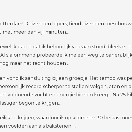
otterdam! Duizenden lopers, tienduizenden toeschouwer
st met meer dan vijf minuten…
oewel ik dacht dat ik behoorlijk vooraan stond, bleek er 
 Al slalommend probeerde ik me een weg te banen, blijkb
e nog maar net recht houden …
 vond ik aansluiting bij een groepje. Het tempo was perf
ersoonlijk record scherper te stellen! Volgen, eten en 
 niet voldoende vocht en energie binnen kreeg… Na 25 k
lastiger begon te krijgen…
ijk te krijgen, waardoor ik op kilometer 30 helaas moes
nen voelden aan als bakstenen …