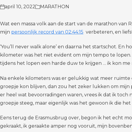
april 10, 2022
MARATHON
Wat een massa volk aan de start van de marathon van R
mijn
persoonlijk record van 02:44:15
verbeteren, en lief
‘You’ll never walk alone’ en daarna het startschot. En h
kilometer was het niet evident om mijn tempo te lopen.
tijdens het lopen een harde duw te krijgen … ik kon m
Na enkele kilometers was er gelukkig wat meer ruimte en
groepje kon blijven, dan zou het zeker lukken om mijn p
er heel wat bevoorradingen waren, vrees ik dat ik toch
groepje steeg, maar eigenlijk was het gewoon ik die het 
Eens terug de Erasmusbrug over, begon ik het echt moeil
gekraakt, ik geraakte amper nog vooruit, mijn bovenbe