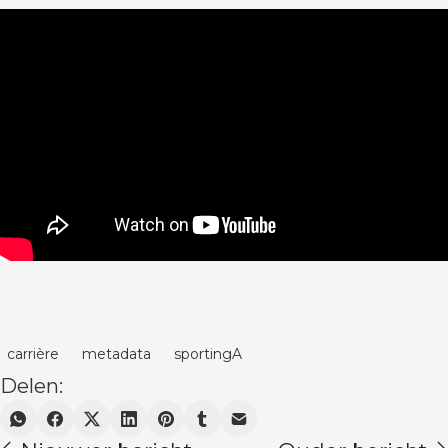
carrière
metadata
sportingA
Delen: