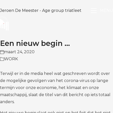
Jeroen De Meester - Age group triatleet
MENU
Video
Play
Player
is
loading.
Video
Een nieuw begin …
maart 24, 2020
WORK
Terwijl er in de media heel wat geschreven wordt over
de mogelijke gevolgen van het corona-virus op lange
termijn voor onze economie, het klimaat en onze
maatschappij, slaat de titel van dit bericht op iets totaal
anders.
Het nieuwe begin slaat ook niet op het feit dat het niet