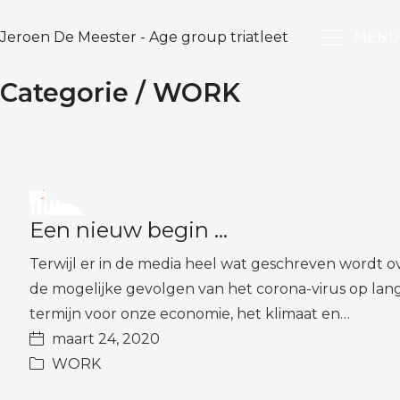
Jeroen De Meester - Age group triatleet
MENU
Categorie /
WORK
Video
Play
Player
is
Een nieuw begin …
loading.
Video
Terwijl er in de media heel wat geschreven wordt o
de mogelijke gevolgen van het corona-virus op lan
termijn voor onze economie, het klimaat en…
maart 24, 2020
WORK