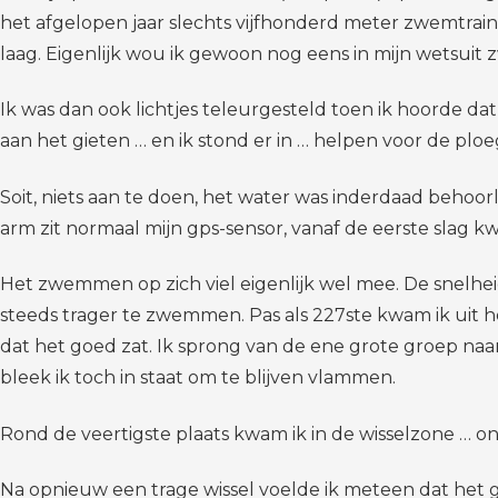
het afgelopen jaar slechts vijfhonderd meter zwemtrai
laag. Eigenlijk wou ik gewoon nog eens in mijn wetsu
Ik was dan ook lichtjes teleurgesteld toen ik hoorde d
aan het gieten … en ik stond er in … helpen voor de ploe
Soit, niets aan te doen, het water was inderdaad behoo
arm zit normaal mijn gps-sensor, vanaf de eerste slag 
Het zwemmen op zich viel eigenlijk wel mee. De snelhei
steeds trager te zwemmen. Pas als 227ste kwam ik uit h
dat het goed zat. Ik sprong van de ene grote groep naar
bleek ik toch in staat om te blijven vlammen.
Rond de veertigste plaats kwam ik in de wisselzone … on
Na opnieuw een trage wissel voelde ik meteen dat het goe