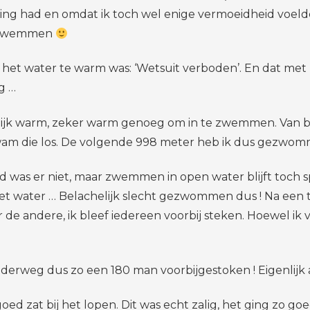
ning had en omdat ik toch wel enige vermoeidheid voeld
it zwemmen
at het water te warm was: ‘Wetsuit verboden’. En dat m
g …
rlijk warm, zeker warm genoeg om in te zwemmen. Van bi
kwam die los. De volgende 998 meter heb ik dus gezwomm
d was er niet, maar zwemmen in open water blijft toch s
et water … Belachelijk slecht gezwommen dus ! Na een tr
 de andere, ik bleef iedereen voorbij steken. Hoewel ik 
derweg dus zo een 180 man voorbijgestoken ! Eigenlijk a
d zat bij het lopen. Dit was echt zalig, het ging zo goe