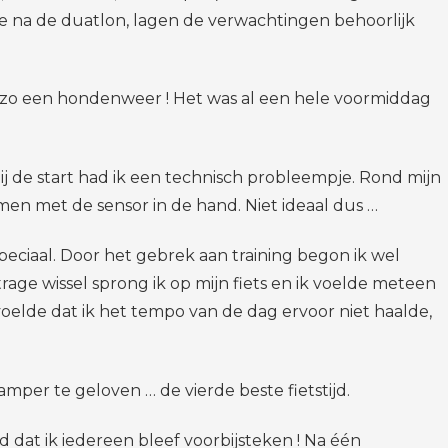
e na de duatlon, lagen de verwachtingen behoorlijk
et zo een hondenweer ! Het was al een hele voormiddag
j de start had ik een technisch probleempje. Rond mijn
en met de sensor in de hand. Niet ideaal dus …
peciaal. Door het gebrek aan training begon ik wel
age wissel sprong ik op mijn fiets en ik voelde meteen
voelde dat ik het tempo van de dag ervoor niet haalde,
mper te geloven … de vierde beste fietstijd.
d dat ik iedereen bleef voorbijsteken ! Na één