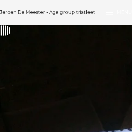
Jeroen De Meester - Age group triatleet
MENU