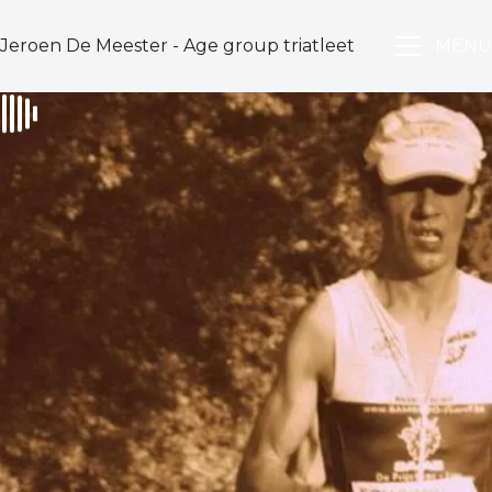
Jeroen De Meester - Age group triatleet
MENU