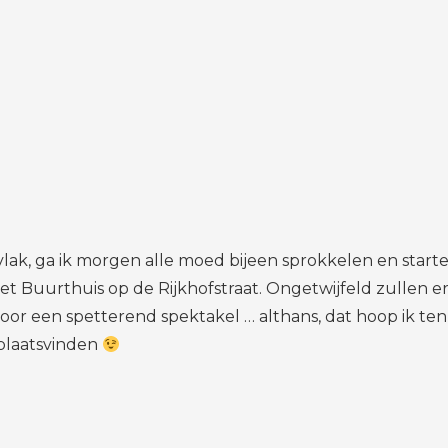
f vlak, ga ik morgen alle moed bijeen sprokkelen en start
n het Buurthuis op de Rijkhofstraat. Ongetwijfeld zullen
 een spetterend spektakel … althans, dat hoop ik tenmin
plaatsvinden