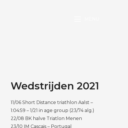
MENU
Wedstrijden 2021
11/06 Short Distance triathlon Aalst –
1:04:59 – 1/21 in age group (23/74 alg.)
22/08 BK halve Triatlon Menen
23/10 IM Cascais – Portugal