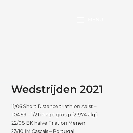
MENU
Wedstrijden 2021
11/06 Short Distance triathlon Aalst –
1:04:59 – 1/21 in age group (23/74 alg.)
22/08 BK halve Triatlon Menen
23/10 IM Cascais – Portugal