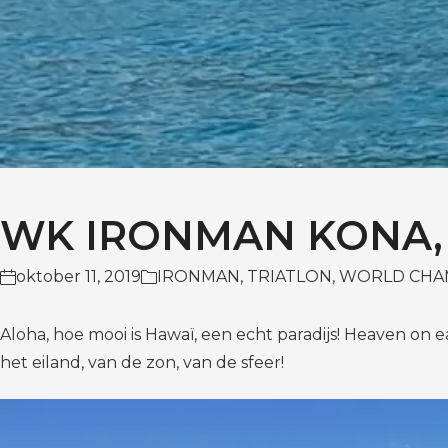
WK IRONMAN KONA,
oktober 11, 2019
IRONMAN
,
TRIATLON
,
WORLD CHA
Aloha, hoe mooi is Hawaï, een echt paradijs! Heaven on 
het eiland, van de zon, van de sfeer!