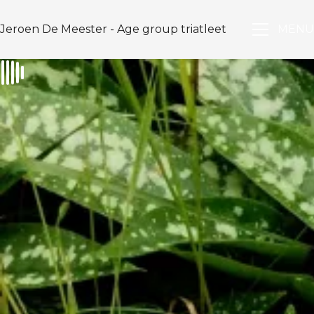
Jeroen De Meester - Age group triatleet
MENU