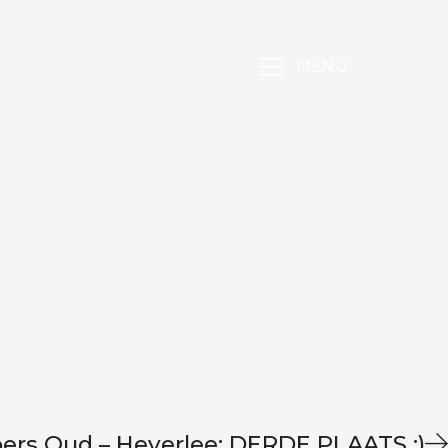
MENU
ers Oud – Heverlee: DERDE PLAATS :)