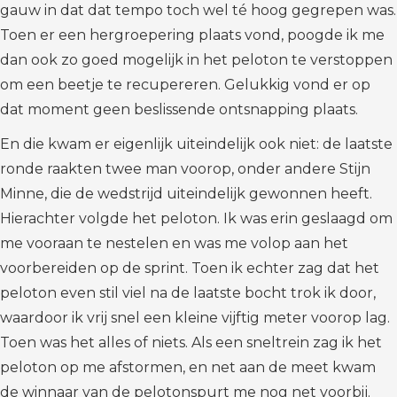
gauw in dat dat tempo toch wel té hoog gegrepen was.
Toen er een hergroepering plaats vond, poogde ik me
dan ook zo goed mogelijk in het peloton te verstoppen
om een beetje te recupereren. Gelukkig vond er op
dat moment geen beslissende ontsnapping plaats.
En die kwam er eigenlijk uiteindelijk ook niet: de laatste
ronde raakten twee man voorop, onder andere Stijn
Minne, die de wedstrijd uiteindelijk gewonnen heeft.
Hierachter volgde het peloton. Ik was erin geslaagd om
me vooraan te nestelen en was me volop aan het
voorbereiden op de sprint. Toen ik echter zag dat het
peloton even stil viel na de laatste bocht trok ik door,
waardoor ik vrij snel een kleine vijftig meter voorop lag.
Toen was het alles of niets. Als een sneltrein zag ik het
peloton op me afstormen, en net aan de meet kwam
de winnaar van de pelotonspurt me nog net voorbij.