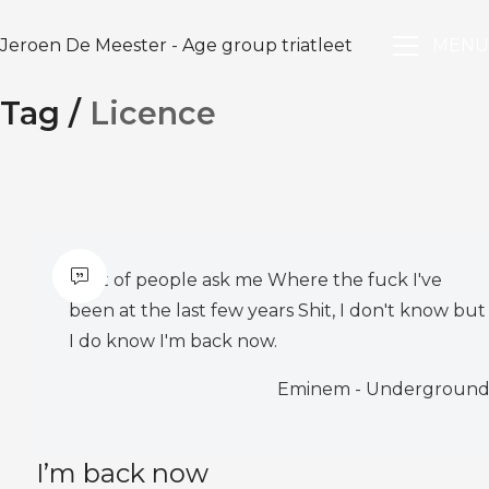
Jeroen De Meester - Age group triatleet
MENU
Tag /
Licence
A lot of people ask me Where the fuck I've
been at the last few years Shit, I don't know but
I do know I'm back now.
Eminem - Undergroun
I’m back now